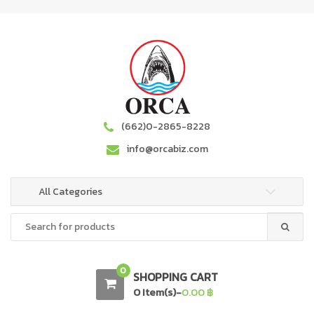
S
S
k
k
i
i
p
p
t
t
o
o
n
c
a
o
(662)0-2865-8228
v
n
info@orcabiz.com
i
t
g
e
a
n
All Categories
t
t
Search
i
for:
o
n
0
SHOPPING CART
0 Item(s)-
0.00
฿