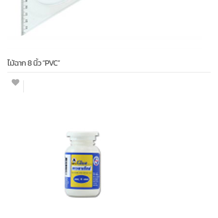
ไม้ฉาก 8 นิ้ว “PVC”