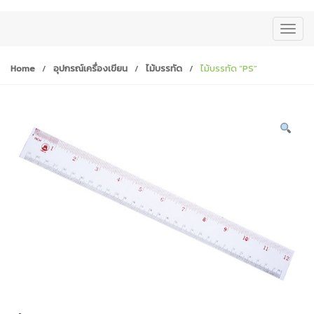
T
o
g
Home
/
อุปกรณ์เครื่องเขียน
/
ไม้บรรทัด
/
ไม้บรรทัด “PS”
g
l
e
n
a
v
i
g
a
t
i
o
n