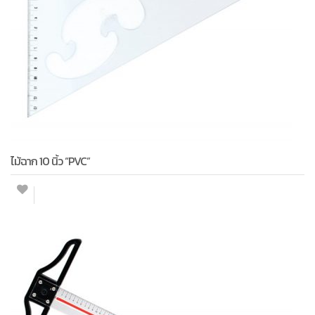
ไม้ฉาก 10 นิ้ว “PVC”