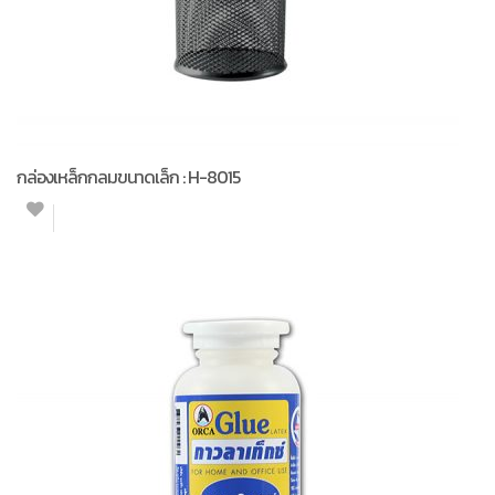
กล่องเหล็กกลมขนาดเล็ก : H-8015