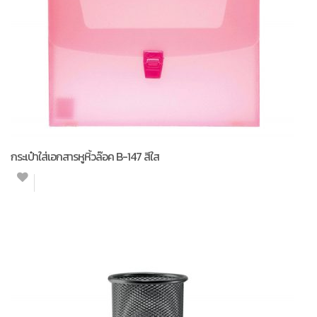
กระเป๋าใส่เอกสารหูหิ้วล๊อค B-147 สีใส