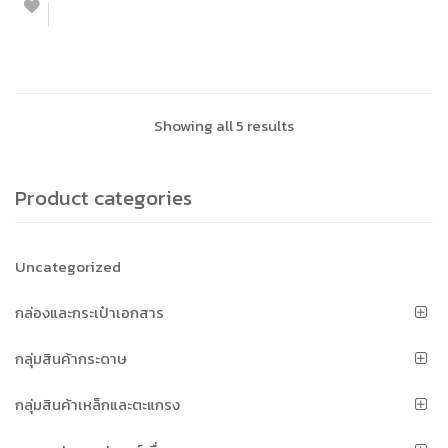
Showing all 5 results
Product categories
Uncategorized
กล่องและกระเป๋าเอกสาร
กลุ่มสินค้ากระดาษ
กลุ่มสินค้าเหล็กและตะแกรง