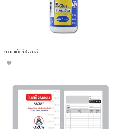
กาวลาเท็กซ์ 4 ออนซ์