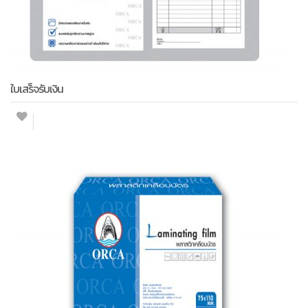
ใบเสร็จรับเงิน