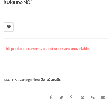
ใบส่งของ NO.1
This product is currently out of stock and unavailable.
Compare
SKU:
N/A
Categories:
บิล
,
เบ็ดเตล็ด