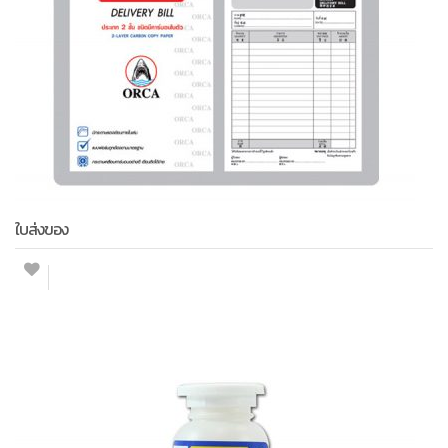
ใบส่งของ