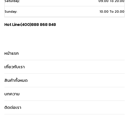
Saturday:
09.00 To 20.00
Sunday:
10.00 To 20.00
Hot Line:(400)888 868 848
หน้าแรก
เกี่ยวกับเรา
สินค้าทั้งหมด
บทความ
ติดต่อเรา