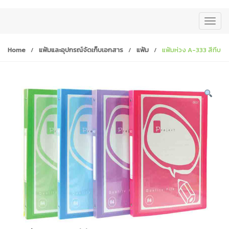
T
o
g
Home
/
แฟ้มและอุปกรณ์จัดเก็บเอกสาร
/
แฟ้ม
/
แฟ้มห่วง A-333 สีทีบ
g
l
e
n
a
v
i
g
a
t
i
o
n