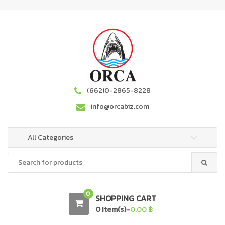
S
S
k
k
i
i
p
p
t
t
o
o
n
c
a
o
(662)0-2865-8228
v
n
info@orcabiz.com
i
t
g
e
a
n
All Categories
t
t
Search
i
for:
o
n
0
SHOPPING CART
0 Item(s)-
0.00
฿