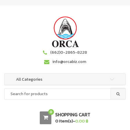
S
S
k
k
i
i
p
p
t
t
o
o
n
c
a
o
(662)0-2865-8228
v
n
info@orcabiz.com
i
t
g
e
a
n
All Categories
t
t
Search
i
for:
o
n
0
SHOPPING CART
0 Item(s)-
0.00
฿