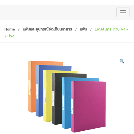
T
o
g
Home
/
แฟ้มและอุปกรณ์จัดเก็บเอกสาร
/
แฟ้ม
/
แฟ้มสันกระดาษ A4 –
g
2 ห่วง
l
e
n
a
v
i
g
a
t
i
o
n