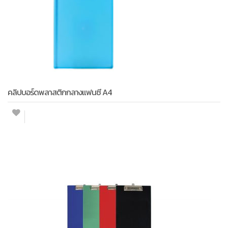
คลิปบอร์ดพลาสติกกลางแฟนซี A4