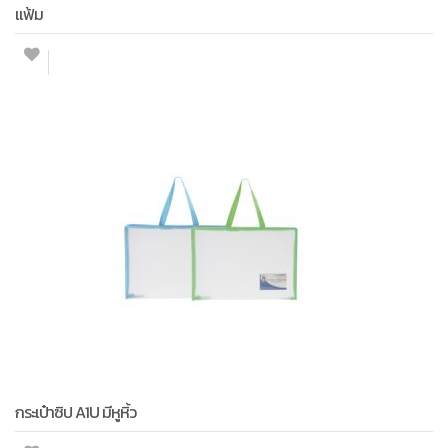
แฟ้ม
กระเป๋าซิป A1U มีหูหิ้ว