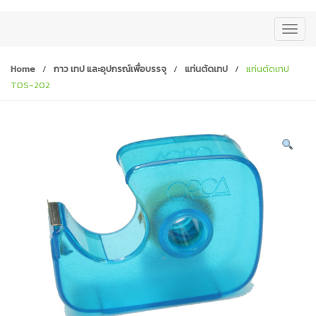
T
o
g
Home
/
กาว เทป และอุปกรณ์เพื่อบรรจุ
/
แท่นตัดเทป
/
แท่นตัดเทป
g
TDS-202
l
e
n
a
v
i
g
a
t
i
o
n