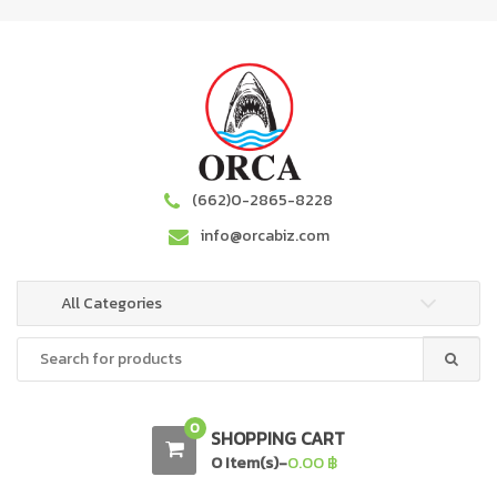
S
S
k
k
i
i
p
p
t
t
o
o
n
c
a
o
(662)0-2865-8228
v
n
info@orcabiz.com
i
t
g
e
a
n
All Categories
t
t
Search
i
for:
o
n
0
SHOPPING CART
0 Item(s)-
0.00
฿