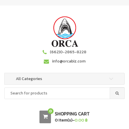
S
S
k
k
i
i
p
p
t
t
o
o
n
c
a
o
(662)0-2865-8228
v
n
info@orcabiz.com
i
t
g
e
a
n
All Categories
t
t
Search
i
for:
o
n
0
SHOPPING CART
0 Item(s)-
0.00
฿