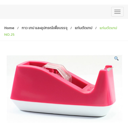
T
o
g
Home
/
กาว เทป และอุปกรณ์เพื่อบรรจุ
/
แท่นตัดเทป
/
แท่นตัดเทป
g
NO.25
l
e
n
a
v
i
g
a
t
i
o
n