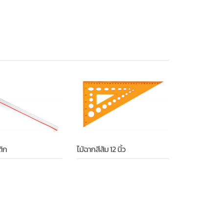
ติก
ไม้ฉากสีส้ม 12 นิ้ว