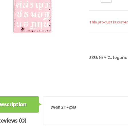
This product is curre
Compare
SKU:
N/A
Categorie
escription
เพลท 2T-25B
eviews (0)