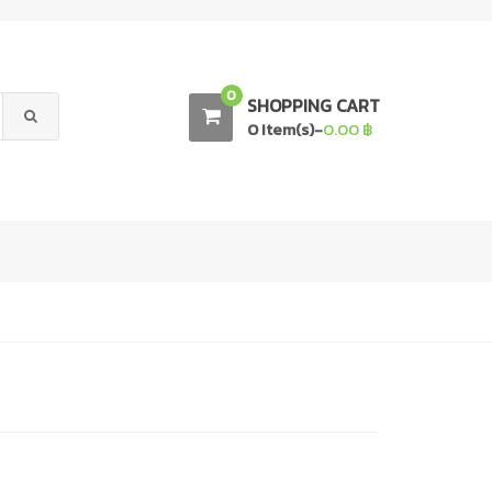
0
SHOPPING CART
0 Item(s)-
0.00
฿