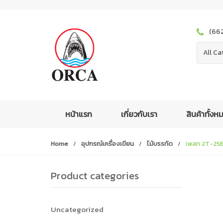
S
S
k
k
i
i
(66
p
p
t
t
All Ca
o
o
n
c
a
o
v
n
i
t
หน้าแรก
เกี่ยวกับเรา
สินค้าทั้ง
g
e
a
n
Home
/
อุปกรณ์เครื่องเขียน
/
ไม้บรรทัด
/
เพลท 2T-25
t
t
i
o
Product categories
n
Uncategorized