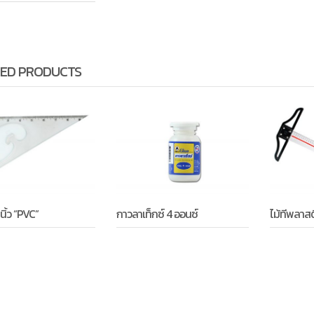
ED PRODUCTS
นิ้ว “PVC”
กาวลาเท็กซ์ 4 ออนซ์
ไม้ทีพลาส