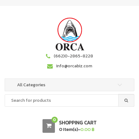
S
S
k
k
i
i
p
p
t
t
o
o
n
c
a
o
(662)0-2865-8228
v
n
info@orcabiz.com
i
t
g
e
a
n
All Categories
t
t
Search
i
for:
o
n
0
SHOPPING CART
0 Item(s)-
0.00
฿