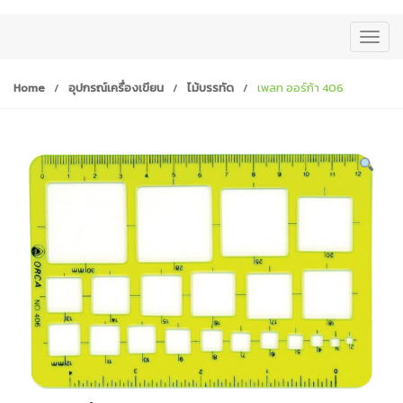
T
o
g
Home
/
อุปกรณ์เครื่องเขียน
/
ไม้บรรทัด
/
เพลท ออร์ก้า 406
g
l
e
n
a
v
i
g
a
t
i
o
n