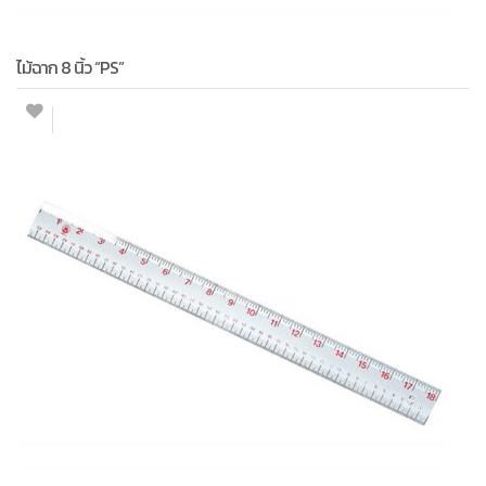
ไม้ฉาก 8 นิ้ว “PS”