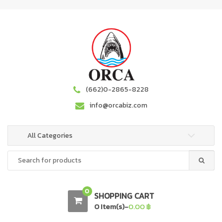
S
S
k
k
i
i
p
p
t
t
o
o
n
c
a
o
(662)0-2865-8228
v
n
info@orcabiz.com
i
t
g
e
a
n
All Categories
t
t
Search
i
for:
o
n
0
SHOPPING CART
0 Item(s)-
0.00
฿