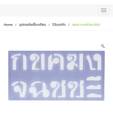
T
o
g
Home
/
อุปกรณ์เครื่องเขียน
/
ไม้บรรทัด
/
เพลท ภาษาไทย 050
g
l
e
n
a
v
i
g
a
t
i
o
n