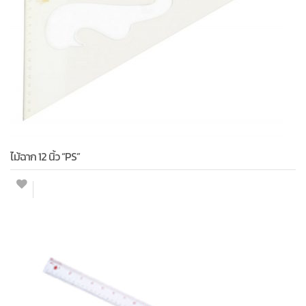
ไม้ฉาก 12 นิ้ว “PS”