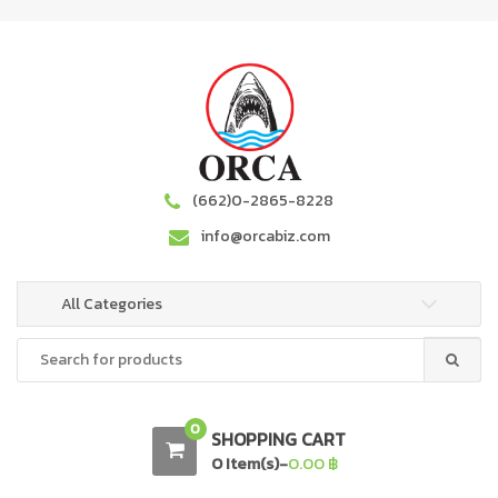
S
S
k
k
i
i
p
p
t
t
o
o
n
c
a
o
(662)0-2865-8228
v
n
info@orcabiz.com
i
t
g
e
a
n
All Categories
t
t
Search
i
for:
o
n
0
SHOPPING CART
0 Item(s)-
0.00
฿