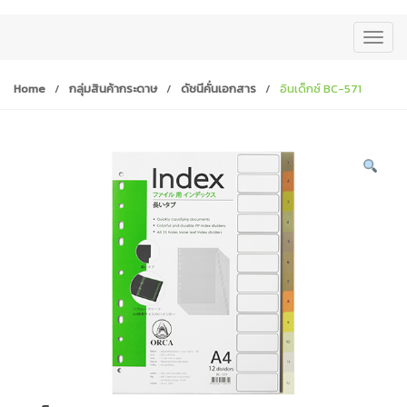
T
o
g
Home
/
กลุ่มสินค้ากระดาษ
/
ดัชนีคั่นเอกสาร
/
อินเด็กซ์ BC-571
g
l
e
n
a
v
i
g
a
t
i
o
n