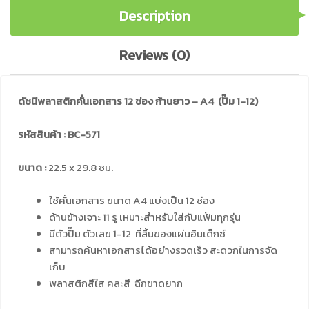
Description
Reviews (0)
ดัชนีพลาสติกคั่นเอกสาร 12 ช่อง ก้านยาว – A4 (ปั๊ม 1-12)
รหัสสินค้า : BC-571
ขนาด :
22.5 x 29.8 ซม.
ใช้คั่นเอกสาร ขนาด A4 แบ่งเป็น 12 ช่อง
ด้านข้างเจาะ 11 รู เหมาะสำหรับใส่กับแฟ้มทุกรุ่น
มีตัวปั๊ม ตัวเลข 1-12 ที่ลิ้นของแผ่นอินเด็กซ์
สามารถค้นหาเอกสารได้อย่างรวดเร็ว สะดวกในการจัด
เก็บ
พลาสติกสีใส คละสี ฉีกขาดยาก