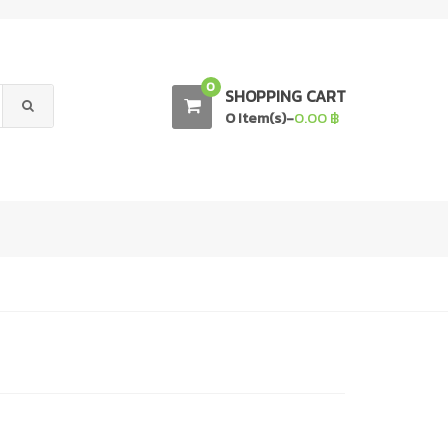
0
SHOPPING CART
0 Item(s)-
0.00
฿