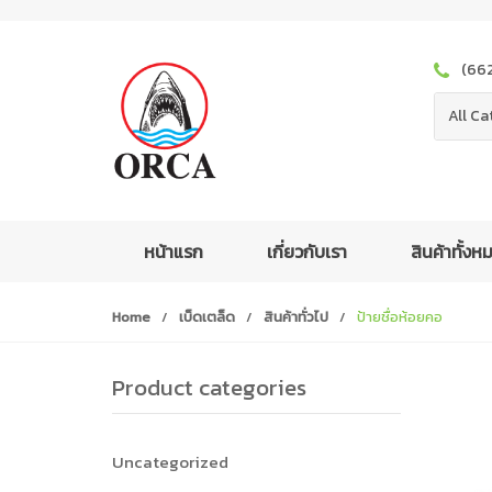
S
S
k
k
i
i
(66
p
p
t
t
All Ca
o
o
n
c
a
o
v
n
i
t
หน้าแรก
เกี่ยวกับเรา
สินค้าทั้ง
g
e
a
n
Home
/
เบ็ดเตล็ด
/
สินค้าทั่วไป
/
ป้ายชื่อห้อยคอ
t
t
i
o
Product categories
n
Uncategorized