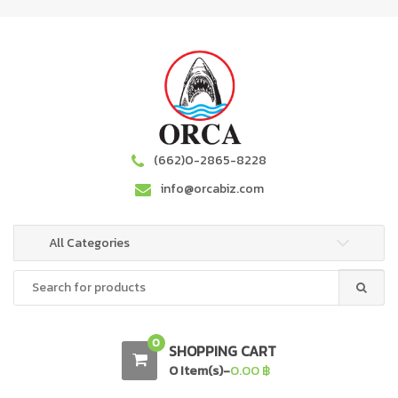
S
S
k
k
i
i
p
p
t
t
o
o
n
c
a
o
(662)0-2865-8228
v
n
info@orcabiz.com
i
t
g
e
a
n
All Categories
t
t
Search
i
for:
o
n
0
SHOPPING CART
0 Item(s)-
0.00
฿