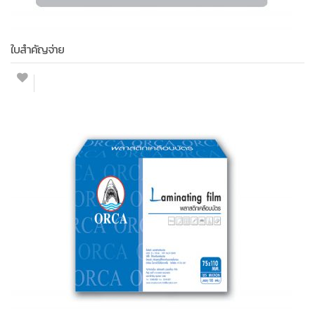
ใบสำคัญจ่าย