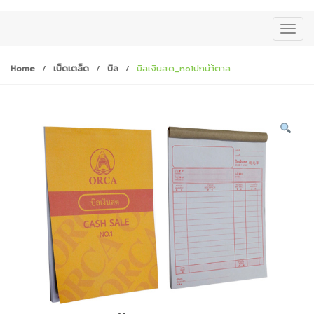
T
o
g
Home
/
เบ็ดเตล็ด
/
บิล
/
บิลเงินสด_no1ปกนำ้ตาล
g
l
e
n
a
v
i
g
a
t
i
o
n