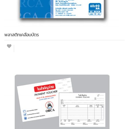
พลาสติกเคลือบบัตร