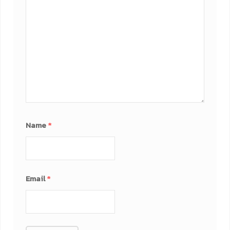
Name
*
Email
*