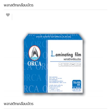
พลาสติกเคลือบบัตร
พลาสติกเคลือบบัตร