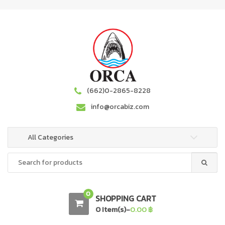
S
S
k
k
i
i
p
p
t
t
o
o
n
c
a
o
(662)0-2865-8228
v
n
info@orcabiz.com
i
t
g
e
a
n
All Categories
t
t
Search
i
for:
o
n
0
SHOPPING CART
0 Item(s)-
0.00
฿