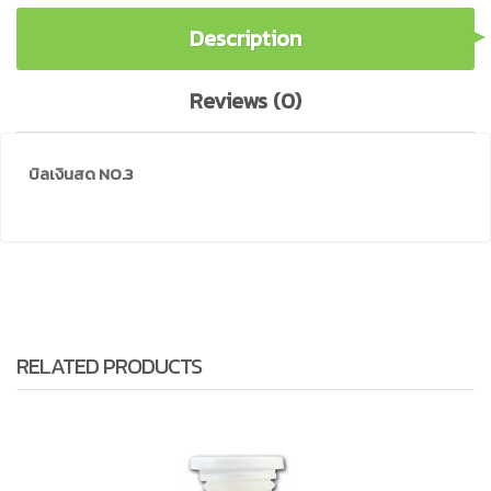
Description
Reviews (0)
บิลเงินสด NO.3
RELATED PRODUCTS