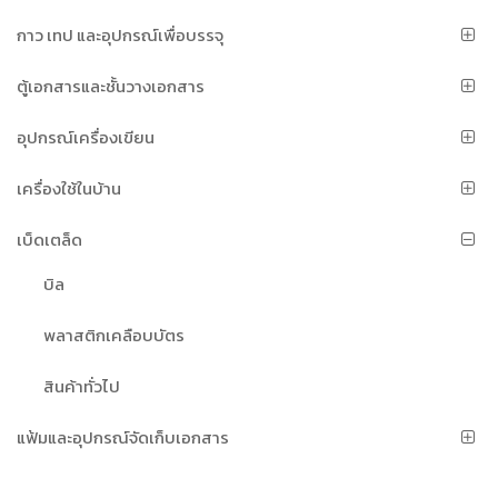
กาว เทป และอุปกรณ์เพื่อบรรจุ
ตู้เอกสารและชั้นวางเอกสาร
อุปกรณ์เครื่องเขียน
เครื่องใช้ในบ้าน
เบ็ดเตล็ด
บิล
พลาสติกเคลือบบัตร
สินค้าทั่วไป
แฟ้มและอุปกรณ์จัดเก็บเอกสาร