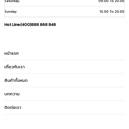
Saturday:
09.00 To 20.00
Sunday:
10.00 To 20.00
Hot Line:(400)888 868 848
หน้าแรก
เกี่ยวกับเรา
สินค้าทั้งหมด
บทความ
ติดต่อเรา