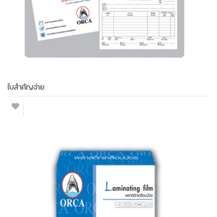
ใบสำคัญจ่าย