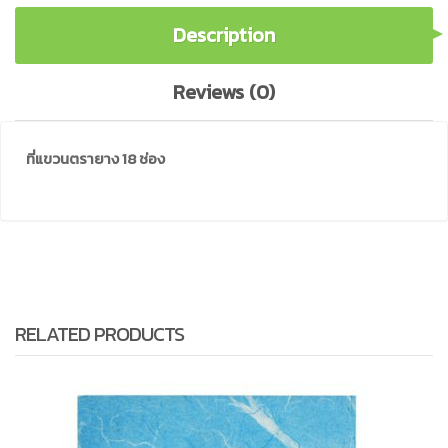
Description
Reviews (0)
ที่แขวนตรายาง 18 ช่อง
RELATED PRODUCTS