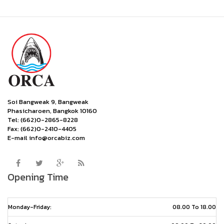
Soi Bangweak 9, Bangweak
Phasicharoen, Bangkok 10160
Tel: (662)0-2865-8228
Fax: (662)0-2410-4405
E-mail info@orcabiz.com
Opening Time
Monday-Friday:
08.00 To 18.00