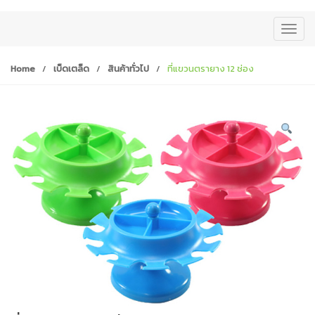
T
o
g
Home
/
เบ็ดเตล็ด
/
สินค้าทั่วไป
/
ที่แขวนตรายาง 12 ช่อง
g
l
e
n
a
v
i
g
a
t
i
o
n