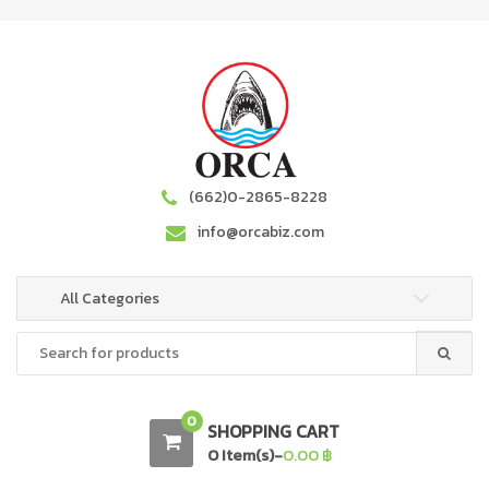
S
S
k
k
i
i
p
p
t
t
o
o
n
c
a
o
(662)0-2865-8228
v
n
info@orcabiz.com
i
t
g
e
a
n
All Categories
t
t
Search
i
for:
o
n
0
SHOPPING CART
0 Item(s)-
0.00
฿