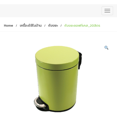
T
o
g
Home
/
เครื่องใช้ในบ้าน
/
ถังขยะ
/
ถังขยะซอฟท์เคส_20ลิตร
g
l
e
n
a
v
i
g
a
t
i
o
n