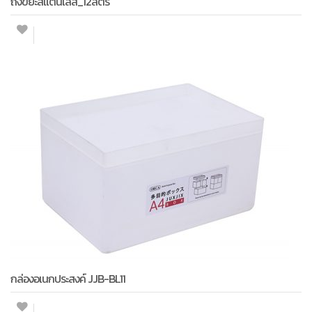
ถังขยะสแตนเลส_12ลิตร
กล่องอเนกประสงค์ JJB-BL11