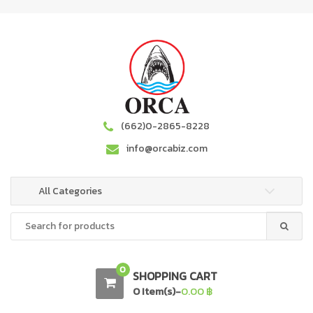
S
S
k
k
i
i
p
p
t
t
o
o
n
c
a
o
(662)0-2865-8228
v
n
info@orcabiz.com
i
t
g
e
a
n
All Categories
t
t
Search
i
for:
o
n
0
SHOPPING CART
0 Item(s)-
0.00
฿