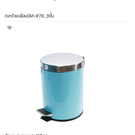
ตะกร้าเคลือบมีฝา #78_3ชั้น