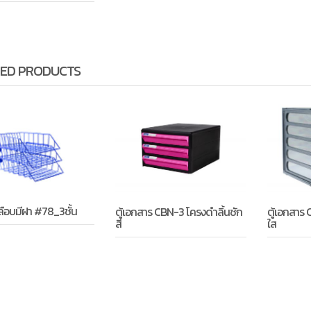
ED PRODUCTS
ลือบมีฝา #78_3ชั้น
ตู้เอกสาร CBN-3 โครงดำลิ้นชัก
ตู้เอกสาร 
สี
ใส