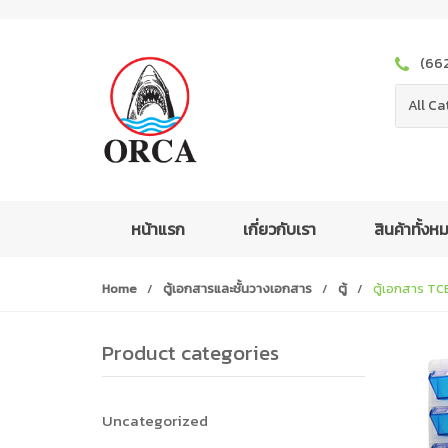
S
S
k
k
i
i
(66
p
p
t
t
All Ca
o
o
n
c
a
o
v
n
i
t
หน้าแรก
เกี่ยวกับเรา
สินค้าทั้ง
g
e
a
n
Home
/
ตู้เอกสารและชั้นวางเอกสาร
/
ตู้
/
ตู้เอกสาร TC
t
t
i
o
Product categories
n
Uncategorized