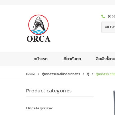
S
S
k
k
i
i
(66
p
p
t
t
All Ca
o
o
n
c
a
o
v
n
i
t
หน้าแรก
เกี่ยวกับเรา
สินค้าทั้ง
g
e
a
n
Home
/
ตู้เอกสารและชั้นวางเอกสาร
/
ตู้
/
ตู้เอกสาร CFB
t
t
i
o
Product categories
n
Uncategorized