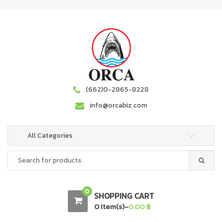
S
S
k
k
i
i
p
p
t
t
o
o
n
c
a
o
(662)0-2865-8228
v
n
info@orcabiz.com
i
t
g
e
a
n
All Categories
t
t
Search
i
for:
o
n
0
SHOPPING CART
0 Item(s)-
0.00
฿