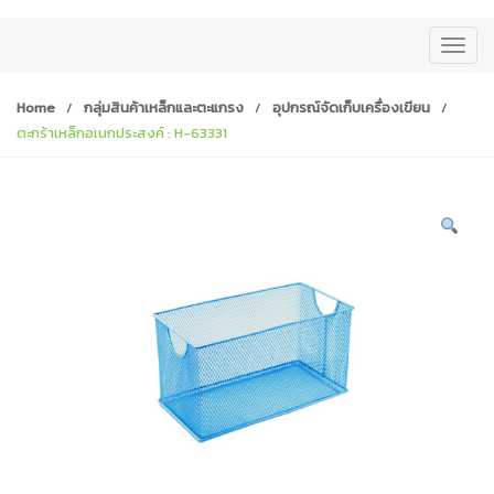
T
o
g
Home
/
กลุ่มสินค้าเหล็กและตะแกรง
/
อุปกรณ์จัดเก็บเครื่องเขียน
/
g
ตะกร้าเหล็กอเนกประสงค์ : H-63331
l
e
n
a
v
i
g
a
t
i
o
n