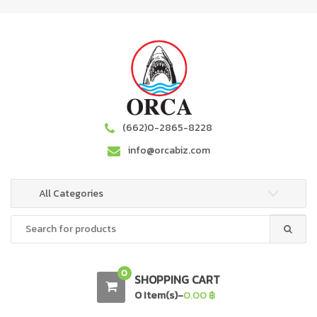
S
S
k
k
i
i
p
p
t
t
o
o
n
c
a
o
(662)0-2865-8228
v
n
info@orcabiz.com
i
t
g
e
a
n
All Categories
t
t
Search
i
for:
o
n
0
SHOPPING CART
0 Item(s)-
0.00
฿