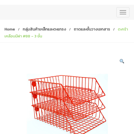
T
o
g
Home
/
กลุ่มสินค้าเหล็กและตะแกรง
/
ถาดและชั้นวางเอกสาร
/
ตะกร้า
g
เคลือบมีฝา #88 – 3 ชั้น
l
e
n
a
v
i
g
a
t
i
o
n