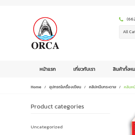
S
S
k
k
i
i
(66
p
p
t
t
All Ca
o
o
n
c
a
o
v
n
i
t
หน้าแรก
เกี่ยวกับเรา
สินค้าทั้ง
g
e
a
n
Home
/
อุปกรณ์เครื่องเขียน
/
คลิปหนีบกระดาษ
/
คลิบหน
t
t
i
o
Product categories
n
Uncategorized