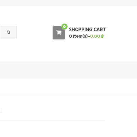
0
SHOPPING CART
0 Item(s)-
0.00
฿
8