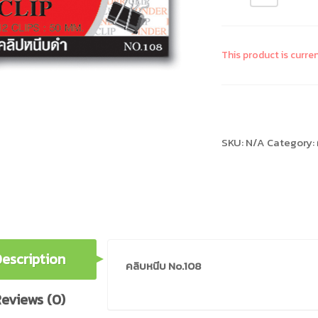
This product is curre
Compare
SKU:
N/A
Category:
escription
คลิบหนีบ No.108
eviews (0)