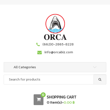
S
S
k
k
i
i
p
p
t
t
o
o
n
c
a
o
(662)0-2865-8228
v
n
info@orcabiz.com
i
t
g
e
a
n
All Categories
t
t
Search
i
for:
o
n
0
SHOPPING CART
0 Item(s)-
0.00
฿