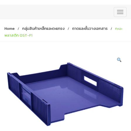
T
o
g
Home
/
กลุ่มสินค้าเหล็กและตะแกรง
/
ถาดและชั้นวางเอกสาร
/
กะบะ
g
พลาสติก OST-F1
l
e
n
a
v
i
g
a
t
i
o
n