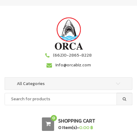
S
S
k
k
i
i
p
p
t
t
o
o
n
c
a
o
(662)0-2865-8228
v
n
info@orcabiz.com
i
t
g
e
a
n
All Categories
t
t
Search
i
for:
o
n
0
SHOPPING CART
0 Item(s)-
0.00
฿