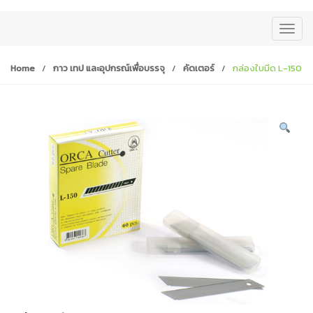
T
o
g
Home
/
กาว เทป และอุปกรณ์เพื่อบรรจุ
/
คัดเตอร์
/
กล่องใบมีด L-150
g
l
e
n
a
v
i
g
a
t
i
o
n