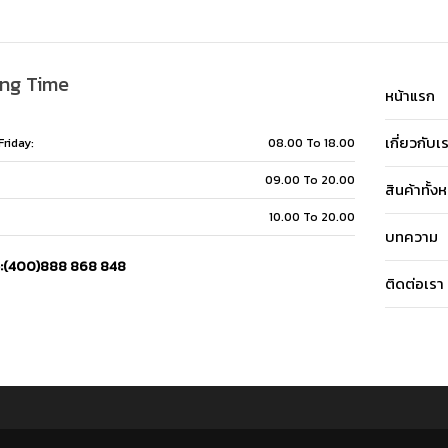
ng Time
หน้าแรก
เกี่ยวกับเ
riday:
08.00 To 18.00
09.00 To 20.00
สินค้าทั้ง
10.00 To 20.00
บทความ
e:(400)888 868 848
ติดต่อเรา