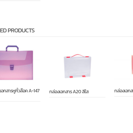
ED PRODUCTS
่เอกสารหูหิ้วล๊อค A-147
กล่องเอกส
กล่องเอกสาร A20 สีใส