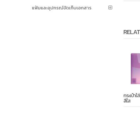
แฟ้มและอุปกรณ์จัดเก็บเอกสาร
RELAT
กระเป๋าใส
สีใส