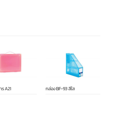
าร A21
กล่อง BF-93 สีใส