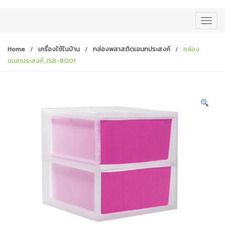
T
o
g
Home
/
เครื่องใช้ในบ้าน
/
กล่องพลาสติดเอนกประสงค์
/
กล่อง
g
อเนกประสงค์ JSB-BO01
l
e
n
a
v
i
g
a
t
i
o
n