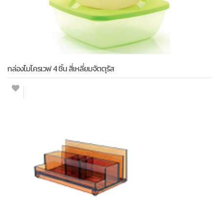
กล่องไมโครเวฟ 4 ชิ้น สี่เหลี่ยมจัตตุรัส