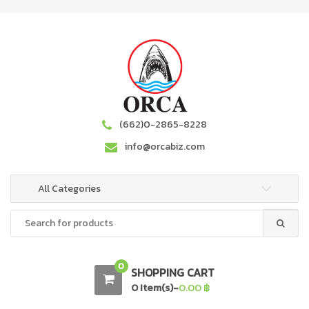
S
S
k
k
i
i
p
p
t
t
o
o
n
c
a
o
(662)0-2865-8228
v
n
info@orcabiz.com
i
t
g
e
a
n
All Categories
t
t
Search
i
for:
o
n
0
SHOPPING CART
0 Item(s)-
0.00
฿