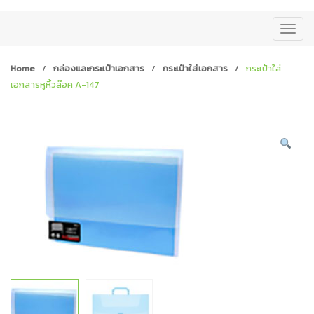
T
o
g
Home
/
กล่องและกระเป๋าเอกสาร
/
กระเป๋าใส่เอกสาร
/
กระเป๋าใส่
g
เอกสารหูหิ้วล๊อค A-147
l
e
n
a
v
i
g
a
t
i
o
n