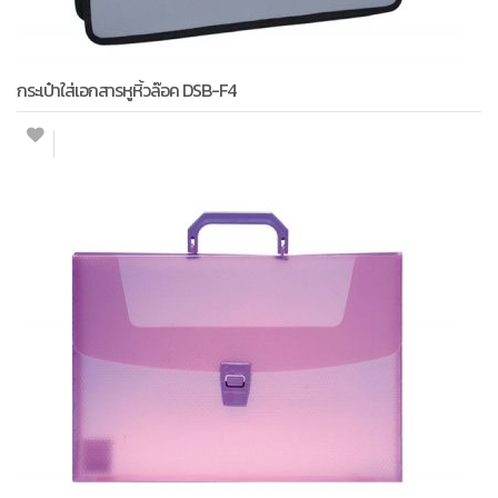
กระเป๋าใส่เอกสารหูหิ้วล๊อค DSB-F4