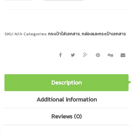
เอกสาร
หู
Compare
หิ้ว
ล๊อค
A-
SKU:
N/A
Categories:
กระเป๋าใส่เอกสาร
,
กล่องและกระเป๋าเอกสาร
147
QUANTITY
Description
Additional information
Reviews (0)