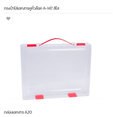
กระเป๋าใส่เอกสารหูหิ้วล๊อค A-147 สีใส
กล่องเอกสาร A20