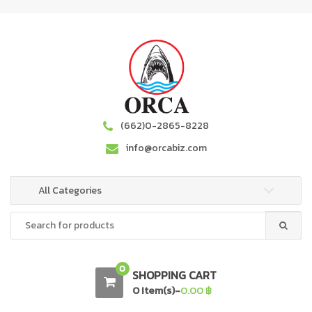
S
S
k
k
i
i
p
p
t
t
o
o
n
c
a
o
(662)0-2865-8228
v
n
info@orcabiz.com
i
t
g
e
a
n
All Categories
t
t
Search
i
for:
o
n
0
SHOPPING CART
0 Item(s)-
0.00
฿