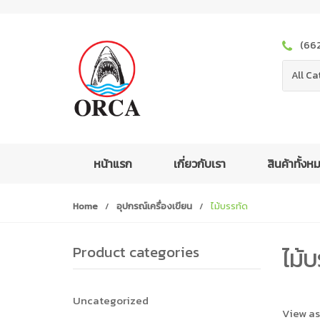
S
S
k
k
i
i
(66
p
p
t
t
All Ca
o
o
n
c
a
o
v
n
i
t
หน้าแรก
เกี่ยวกับเรา
สินค้าทั้ง
g
e
a
n
Home
/
อุปกรณ์เครื่องเขียน
/
ไม้บรรทัด
t
t
i
o
Product categories
ไม้บ
n
Uncategorized
View as