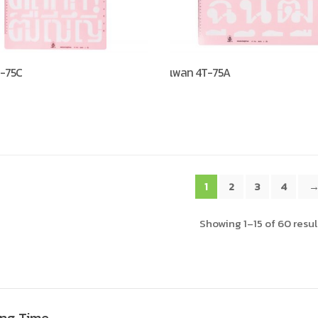
-75C
เพลท 4T-75A
1
2
3
4
Showing 1–15 of 60 resul