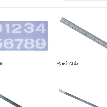
55
ฟุตเหล็ก 12 นิ้ว