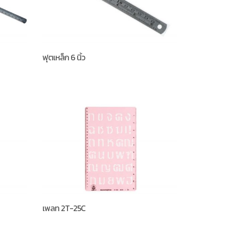
ฟุตเหล็ก 6 นิ้ว
เพลท 2T-25C