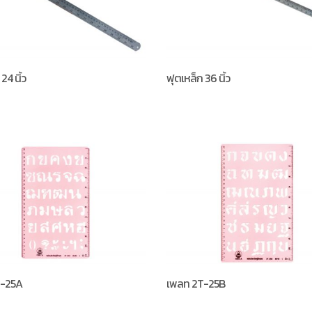
24 นิ้ว
ฟุตเหล็ก 36 นิ้ว
T-25A
เพลท 2T-25B