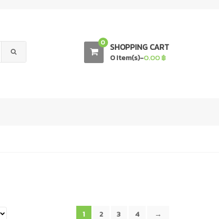
0
SHOPPING CART
0 Item(s)-
0.00
฿
1
2
3
4
→