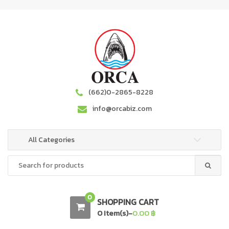
S
S
k
k
i
i
p
p
t
t
o
o
n
c
a
o
(662)0-2865-8228
v
n
info@orcabiz.com
i
t
g
e
a
n
All Categories
t
t
Search
i
for:
o
n
0
SHOPPING CART
0 Item(s)-
0.00
฿