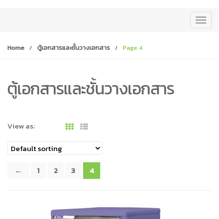
T
o
g
Home
/
ตู้เอกสารและชั้นวางเอกสาร
/
Page 4
g
l
e
ตู้เอกสารและชั้นวางเอกสาร
n
a
v
View as:
i
g
a
t
←
1
2
3
4
i
o
n