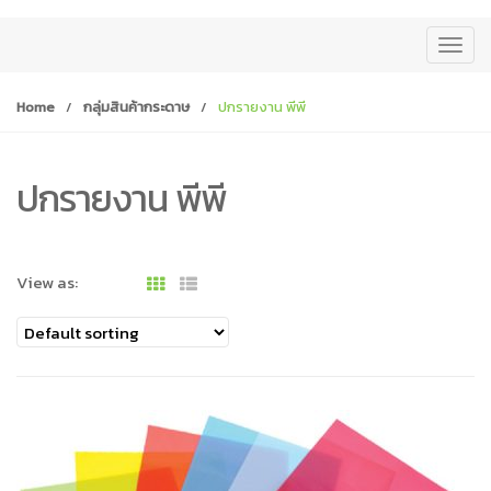
T
o
g
Home
/
กลุ่มสินค้ากระดาษ
/
ปกรายงาน พีพี
g
l
e
ปกรายงาน พีพี
n
a
v
View as:
i
g
a
t
i
o
n