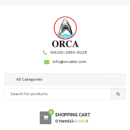
S
S
k
k
i
i
p
p
t
t
o
o
n
c
a
o
(662)0-2865-8228
v
n
info@orcabiz.com
i
t
g
e
a
n
All Categories
t
t
Search
i
for:
o
n
0
SHOPPING CART
0 Item(s)-
0.00
฿