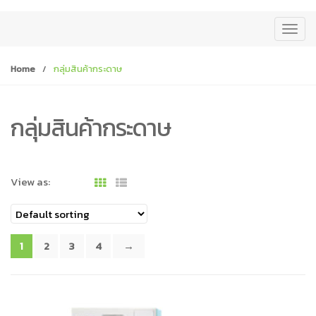
T
o
g
Home
/
กลุ่มสินค้ากระดาษ
g
l
e
กลุ่มสินค้ากระดาษ
n
a
v
View as:
i
g
a
t
1
2
3
4
→
i
o
n