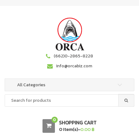
S
S
k
k
i
i
p
p
t
t
o
o
n
c
a
o
(662)0-2865-8228
v
n
info@orcabiz.com
i
t
g
e
a
n
All Categories
t
t
Search
i
for:
o
n
0
SHOPPING CART
0 Item(s)-
0.00
฿