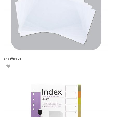
ปกอซิเตรท